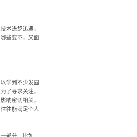
究技术进步迅速，
了哪些变革，又面
可以学到不少发圈
是为了寻求关注，
理影响密切相关。
则往往能满足个人
的一部分。比如，