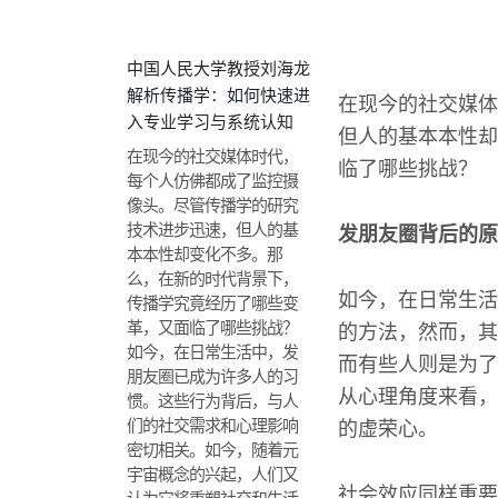
中国人民大学教授刘海龙
解析传播学：如何快速进
在现今的社交媒体
入专业学习与系统认知
但人的基本本性却
在现今的社交媒体时代，
临了哪些挑战？
每个人仿佛都成了监控摄
像头。尽管传播学的研究
技术进步迅速，但人的基
发朋友圈背后的原
本本性却变化不多。那
么，在新的时代背景下，
如今，在日常生活
传播学究竟经历了哪些变
革，又面临了哪些挑战？
的方法，然而，其
如今，在日常生活中，发
而有些人则是为了
朋友圈已成为许多人的习
从心理角度来看，
惯。这些行为背后，与人
们的社交需求和心理影响
的虚荣心。
密切相关。如今，随着元
宇宙概念的兴起，人们又
社会效应同样重要