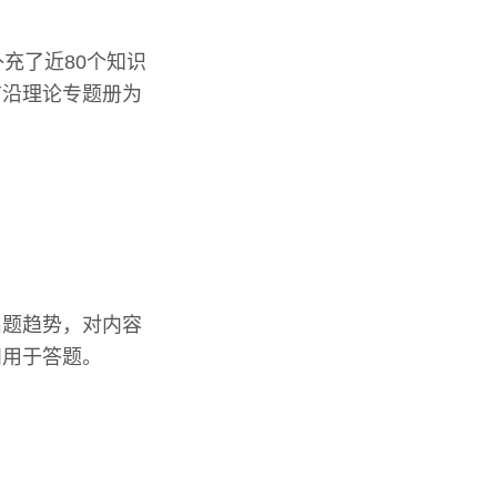
充了近80个知识
前沿理论专题册为
。
出题趋势，对内容
和用于答题。