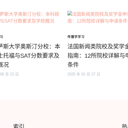
习
传播学学习
萨斯大学奥斯汀分校：本
法国新闻类院校及奖学
士托福与SAT分数要求及
指南：12所院校详解与
概况
条件
 06 月 23 日
2025 年 01 月 27 日
索引
热