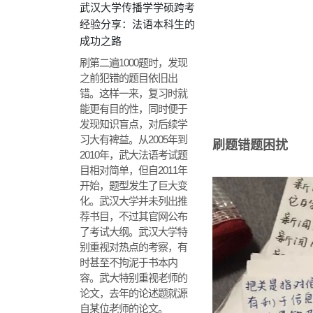
武汉大学传播学学硕跨考
经验分享：法语本科生的
成功之路
刷第二遍1000题时，发现
之前犯错的题目依旧出
错。这样一来，复习时就
能更有目的性，同时便于
发现知识盲点，对后续学
习大有裨益。从2005年到
刷题错题困扰
2010年，武大法语考试题
目相对简单，但自2011年
开始，题型发生了巨大变
化。武汉大学并未列出推
荐书目，不过其官网公布
了考试大纲。武汉大学特
别重视对热点的考察，有
时甚至不拘泥于书本内
容。武大特别重视老师的
论文，去年的论述题就源
自某位老师的论文。