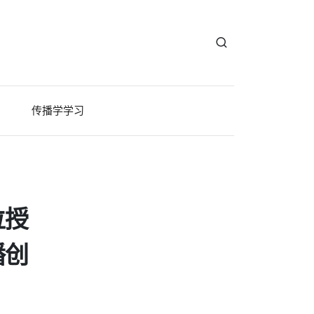
传播学学习
位授
播创