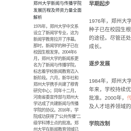
郑州大学新闻与传播学院
早期起步
发展历程及师资力量全面
解析
1976年，郑州
1976年，郑州大学中文系
种子已在校园生根
设立了新闻学专业，这为
的途径。尽管还处
新闻学教育拉开了序幕。
那时，新闻学的种子已在
成长。
校园生根发芽。2004年6
月，郑州大学的新闻系更
逐步发展
名为了新闻与传播学院，
标志着学校新闻教育迈入
新阶段。六月，新华社和
1984年，郑州
郑州大学携手共建了穆青
年来，学校持续优
研究中心；同年十二月，
河南省委宣传部与郑州大
批准。2000年，
学达成了共建新闻与传播
及人才培养领域的
学院的协议。2016年，学
院成功获得了“公共传播”二
级学科博士点的批准。郑
学院改制
州大学在新闻教育领域已