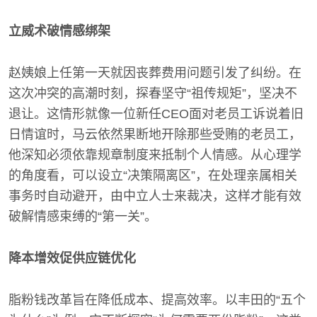
立威术破情感绑架
赵姨娘上任第一天就因丧葬费用问题引发了纠纷。在
这次冲突的高潮时刻，探春坚守“祖传规矩”，坚决不
退让。这情形就像一位新任CEO面对老员工诉说着旧
日情谊时，马云依然果断地开除那些受贿的老员工，
他深知必须依靠规章制度来抵制个人情感。从心理学
的角度看，可以设立“决策隔离区”，在处理亲属相关
事务时自动避开，由中立人士来裁决，这样才能有效
破解情感束缚的“第一关”。
降本增效促供应链优化
脂粉钱改革旨在降低成本、提高效率。以丰田的“五个