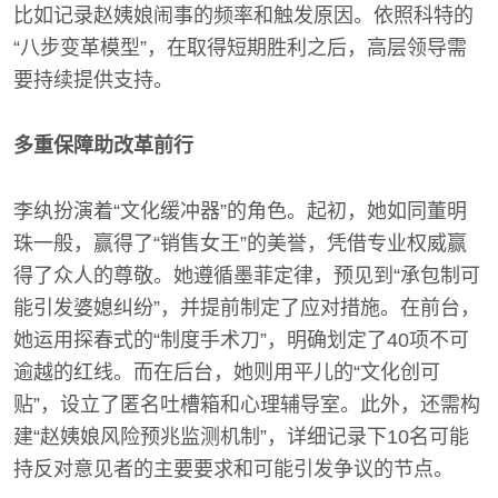
比如记录赵姨娘闹事的频率和触发原因。依照科特的
“八步变革模型”，在取得短期胜利之后，高层领导需
要持续提供支持。
多重保障助改革前行
李纨扮演着“文化缓冲器”的角色。起初，她如同董明
珠一般，赢得了“销售女王”的美誉，凭借专业权威赢
得了众人的尊敬。她遵循墨菲定律，预见到“承包制可
能引发婆媳纠纷”，并提前制定了应对措施。在前台，
她运用探春式的“制度手术刀”，明确划定了40项不可
逾越的红线。而在后台，她则用平儿的“文化创可
贴”，设立了匿名吐槽箱和心理辅导室。此外，还需构
建“赵姨娘风险预兆监测机制”，详细记录下10名可能
持反对意见者的主要要求和可能引发争议的节点。