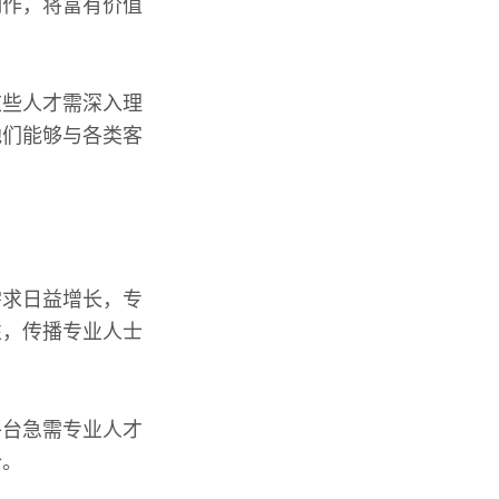
制作，将富有价值
这些人才需深入理
他们能够与各类客
需求日益增长，专
性，传播专业人士
平台急需专业人才
合。