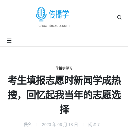
chuanboxue.com
传播学学习
考生填报志愿时新闻学成热
搜，回忆起我当年的志愿选
择
佚名
2023 年 06 月 18 日
阅读
7