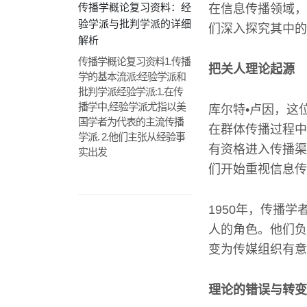
传播学概论复习资料：经
在信息传播领域，
验学派与批判学派的详细
们深入探究其中的
解析
传播学概论复习资料1.传播
把关人理论起源
学的基本流派:经验学派和
批判学派经验学派:1.在传
播学中,经验学派尤指以美
库尔特•卢因，这
国学者为代表的主流传播
在群体传播过程中
学派. 2.他们主张从经验事
有资格进入传播渠
实出发
们开始重视信息传
1950年，传播
人的角色。他们负
变为传媒组织有意
理论的错误与转变