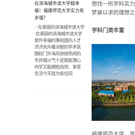
在滨海城市读大学超幸
想找一所学科实力
福！福建师范大学实力有
梦寐以求的理想之
多强？
···在美丽的滨海城市读大学
学科门类丰富
·在美丽的滨海城市读大学
是件幸福的事校园内人才
济济充斥着浓郁的学术氛
围校门外海风徐徐热闹的
市井烟火气十足既能潜心
向学又能拥抱自然、享受
生活今天就为各位同
福建师范大学，是