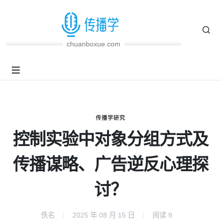
chuanboxue.com
传播学研究
控制实验中对象分组方式及
传播谋略、广告逆反心理探
讨？
佚名
2025 年 08 月 15 日
阅读
9