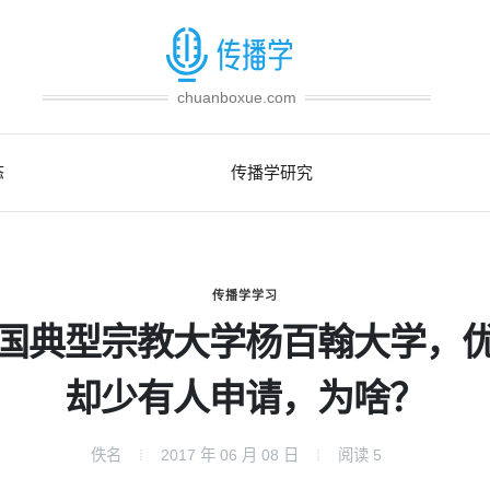
chuanboxue.com
态
传播学研究
传播学学习
国典型宗教大学杨百翰大学，
却少有人申请，为啥？
佚名
2017 年 06 月 08 日
阅读
5