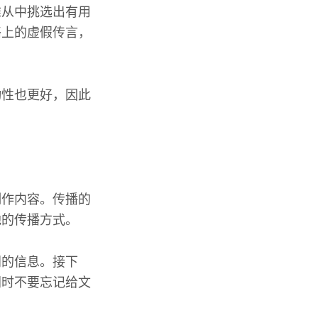
难从中挑选出有用
络上的虚假传言，
动性也更好，因此
。
制作内容。传播的
他的传播方式。
门的信息。接下
同时不要忘记给文