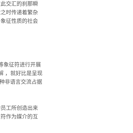
彼此交汇的刹那瞬
觉之时传递着繁杂
备象征性质的社会
等象征符进行开展
解 ，就好比是呈现
这种非语言交流占据
的员工所创造出来
征符作为媒介的互