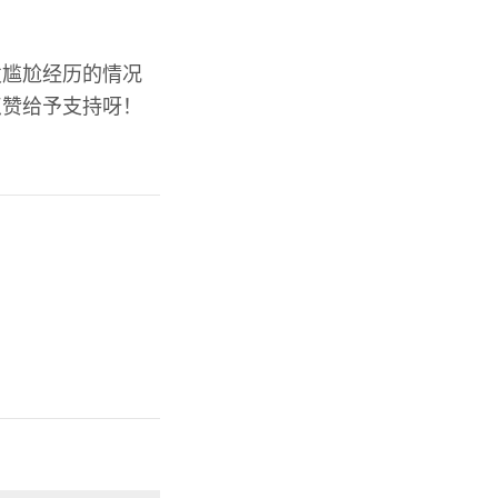
发尴尬经历的情况
点赞给予支持呀！