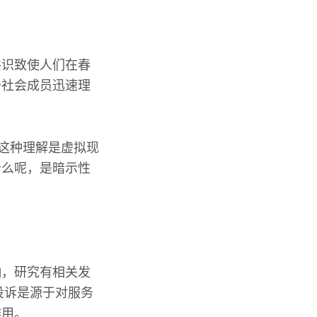
共识致使人们在春
于社会成员迅速理
，这种理解是虚拟现
什么呢，是暗示性
响，研究有相关发
投诉是源于对服务
作用。