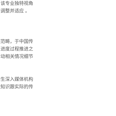
由该专业独特视角
调整并适应 。
握范畴，于中国传
习进度过程推进之
活动相关情况细节
学生深入媒体机构
论知识跟实际的传