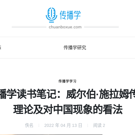
chuanboxue.com
态
传播学研究
传播学学习
播学读书笔记：威尔伯·施拉姆
理论及对中国现象的看法
佚名
2022 年 04 月 13 日
阅读
2