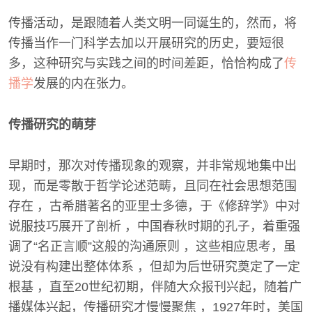
传播活动，是跟随着人类文明一同诞生的，然而，将
传播当作一门科学去加以开展研究的历史，要短很
多，这种研究与实践之间的时间差距，恰恰构成了
传
播学
发展的内在张力。
传播研究的萌芽
早期时，那次对传播现象的观察，并非常规地集中出
现，而是零散于哲学论述范畴，且同在社会思想范围
存在 ，古希腊著名的亚里士多德，于《修辞学》中对
说服技巧展开了剖析 ，中国春秋时期的孔子，着重强
调了“名正言顺”这般的沟通原则 ，这些相应思考，虽
说没有构建出整体体系 ，但却为后世研究奠定了一定
根基 ，直至20世纪初期，伴随大众报刊兴起，随着广
播媒体兴起，传播研究才慢慢聚焦 ，1927年时，美国