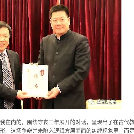
我在内的，围绕守丧三年展开的对话，呈现出了在古代
形。这场争辩并未陷入逻辑方层面面的纠缠现象里，而