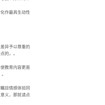
会化作最具生动性
众差异予以尊重的
特点的，。
致使教育内容更易
 。
般瞩目情感体验同
值意义，那就请点