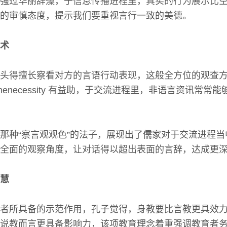
强过华丽辞藻，于信息传播进程里，真实的行为展示比
的审慎态度，提示我们要重视言行一致的美德。
术
头得擅长察看对方的言语行动表现，这般全方位的观查
uinenecessity 有益助，于交流进程里，非语言资讯常
那种“察言观观色”的法子，展现出了儒家对于交流进程
全面的观察角度，让对话得以超出表面的言辞，达成更深
慧
者所具备的示范作用，孔子觉得，身教要比言教更具效
说教而言更具备影响力，该项教育理念着重强调教育者务