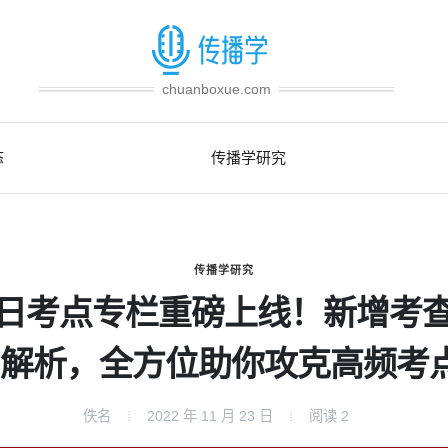
chuanboxue.com
态
传播学研究
传播学研究
日考点专栏重磅上线！新增考
解析，全方位助你攻克高频考
佚名
2022 年 11 月 23 日
阅读
2