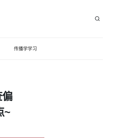
传播学学习
查偏
点~