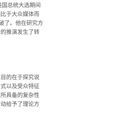
美国总统大选期间
相比于大众媒体而
戳破了。他在研究方
论的推演发生了转
其目的在于探究说
方式以及受众特征
变所具备的复杂性
活动给予了理论方