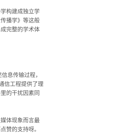
播学构建成独立学
众传播学》等这般
形成完整的学术体
述信息传输过程，
为通信工程提供了理
播里的干扰因素同
交媒体现象而言最
那点赞的支持呀。