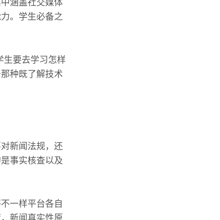
其中涵盖社交媒体
能力。学生必备之
学生要去学习怎样
于那种既了解技术
要对新闻法规，还
的是事实核查以及
等不一样平台各自
度，新闻真实性原