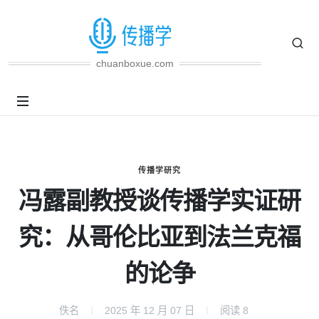
chuanboxue.com
传播学研究
冯露副教授谈传播学实证研
究：从哥伦比亚到法兰克福
的论争
佚名
2025 年 12 月 07 日
阅读
8