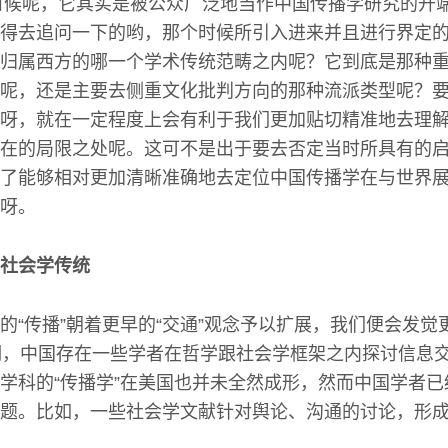
的时候呢，它其实是被公众广泛地当作中国传播学研究的开
得去追问一下的哟，那个时候所引入进来并且进行界定的这
归属西方的哪一个学术传统范畴之内呢？它到底是那种
呢，还是主要去侧重文化批判方向的那种流派类型呢？
呀，就在一定程度上会有利于我们更加贴切精准地去理
在的局限之处呢。这可不是出于要去否定当时所具有的
了能够相对更加清晰准确地去定位中国传播学在与世界
呀。
社会学传统
的“传播”朝着更早的“交通”观念予以扩展，我们便会发觉
期，中国存在一些学者在哲学跟社会学框架之内探讨信息
学科的“传播学”在美国也并未全然成形，然而中国学者
题。比如，一些社会学文献针对舆论、沟通的讨论，形