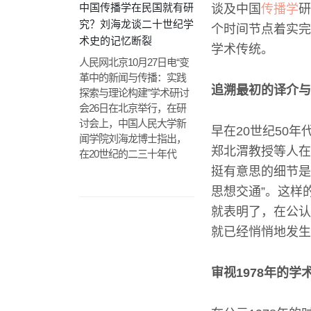
中国传播学在民国就有研
谈及中国
传播学
研
究？刘海龙谈二十世纪学
个时间节点着实完
术史的记忆断裂
学术传统。
人民网北京10月27日电“变
革中的新闻与传播：实践
追溯最初的译介与
探索与理论构建”学术研讨
会26日在北京举行，在研
讨会上，中国人民大学新
早在20世纪50
闻学院刘海龙博士指出，
郑北渭教授等人在
在20世纪的二三十年代
挺有意思的细节是这些
思想交通”。这样
就表明了，在公认
就已经悄悄地发生
审视1978年的学