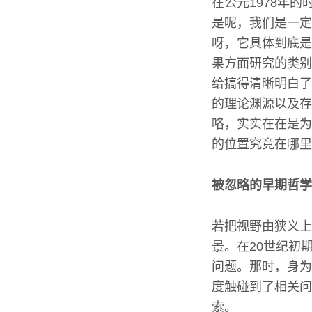
在公元1978年
是呢，我们是一定
呀，它具体到底是
果方面研究的类别
给搞得清晰明白了
的理论渊源以及存
咯，实实在在是为
的位置究竟在哪里
被忽略的早期哲学
若把视野由狭义上
景。在20世纪初
问题。那时，身为
度触碰到了相关问
索。