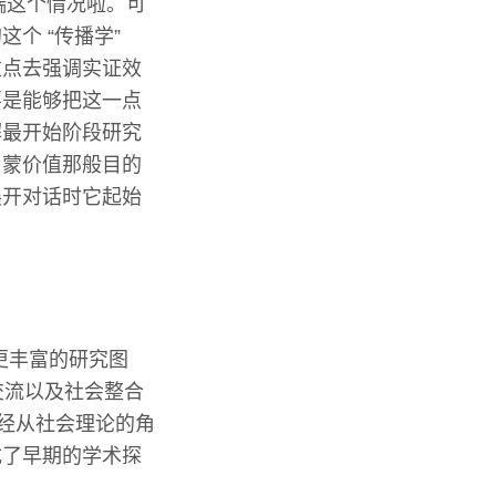
端这个情况啦。可
个 “传播学”
重点去强调实证效
要是能够把这一点
解最开始阶段研究
启蒙价值那般目的
展开对话时它起始
更丰富的研究图
交流以及社会整合
已经从社会理论的角
成了早期的学术探