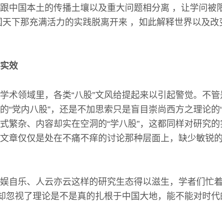
跟中国本土的传播土壤以及重大问题相分离 ，让学问被
国天下那充满活力的实践脱离开来 ，如此解释世界以及改
究实效
学术领域里，各类“八股”文风给提起来以引起警觉。不
的“党内八股”，还是不加思索只是盲目崇尚西方之理论的“
式繁杂、内容却实在空洞的“学八股”，这都同样对研究
文章仅仅是处在不痛不痒的讨论那种层面上，缺少敏锐
娱自乐、人云亦云这样的研究生态得以滋生，学者们忙
而却忽视了理论是不是真的扎根于中国大地，能不能对时