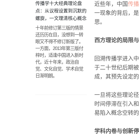
传播学十大经典理论盘
近些年，中国
传播
点：从议程设置到沉默的
一现象的背后，是
螺旋，一文理清核心概念
思。
十年前修订第三版的情景
还历历在目，没想到一转
西方理论的局限与
眼又不得不修订新版了。
一方面，2013年第三版付
梓时，适逢中国进入新时
回溯传播学进入中
代，近十年来，政治自
于二十世纪后期被
觉、文化自觉、学术自觉
日渐明朗。
成，其预先设定的
一旦将这些理论径
时间停滞在引入和
易陷入概念空转的
学科内卷与创新停