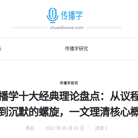
chuanboxue.com
态
传播学研究
传播学研究
播学十大经典理论盘点：从议
到沉默的螺旋，一文理清核心
佚名
2022 年 05 月 24 日
阅读
1