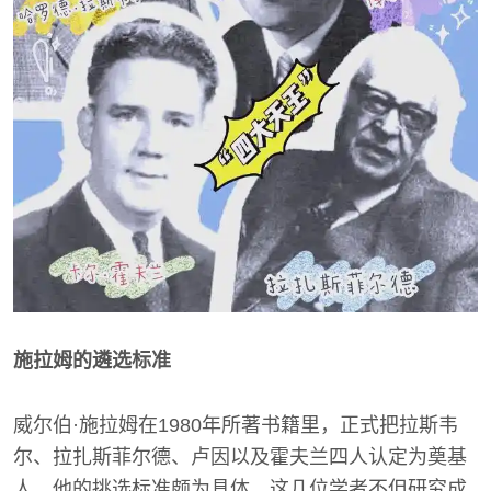
施拉姆的遴选标准
威尔伯·施拉姆在1980年所著书籍里，正式把拉斯韦
尔、拉扎斯菲尔德、卢因以及霍夫兰四人认定为奠基
人，他的挑选标准颇为具体，这几位学者不但研究成