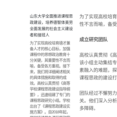
山东大学全面推进课程思
为了实现高校培育
政建设，培养德智体美劳
性不言而喻，备受
全面发展的社会主义建设
者和接班人
成立研究团队
为了实现高校培育德才兼
备人才的核心目标，加强
课程中的思想政治教育十
高校认真贯彻《高
分关键，其重要性不言而
该小组主动集结专
喻，备受各方重视。接下
素融入的难题，探
来，我们将详细阐述相关
的具体措施和取得的成
课程思政的建设打
效。高校认真贯彻《高等
学校课程思政建设指导纲
团队经过不懈努力
要》，迅速组建了专门的
课程思政研究小组。学校
关。他们深入分析
出台了《课程思政建设实
多障碍。
施方案》。自2018年起，