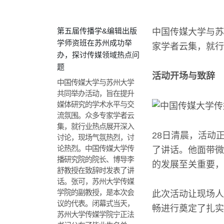
第五届传播学&编辑出版
中国传媒大学与苏
学师资班在苏州成功举
家学者云集，就行
办，探讨传媒领域热点问
题
活动开场与致辞
中国传媒大学与苏州大学
共同举办活动，旨在提升
媒体研究的学术水平与交
流氛围。众多专家学者云
集，就行业热点展开深入
28日清晨，活动
讨论，现场气氛热烈，讨
论热烈。中国传媒大学传
了讲话。他面带微
播研究院的院长、博导李
的发展至关重要，
舒教授在致辞时发表了讲
话。张可，苏州大学传媒
学院的副教授，是本次会
此次活动让现场人
议的代表。闭幕式当天，
畅进行奠定了扎实
苏州大学传媒学院宁正法