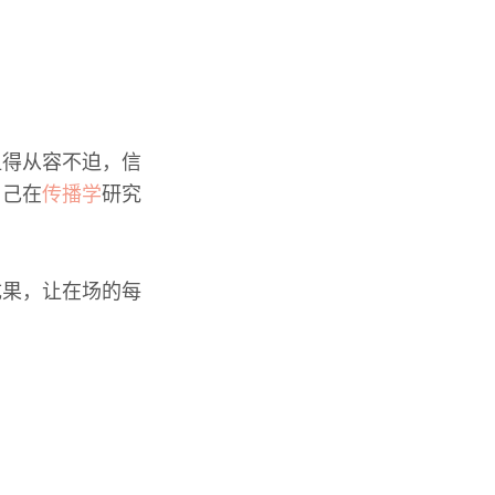
显得从容不迫，信
自己在
传播学
研究
成果，让在场的每