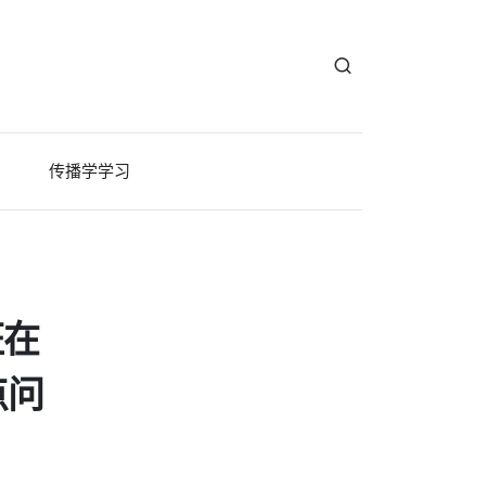
传播学学习
班在
点问