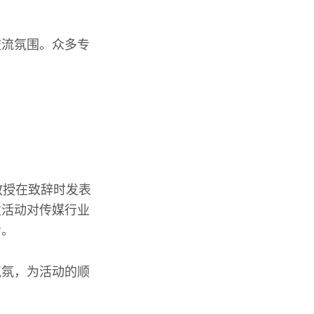
交流氛围。众多专
教授在致辞时发表
次活动对传媒行业
步。
气氛，为活动的顺
。