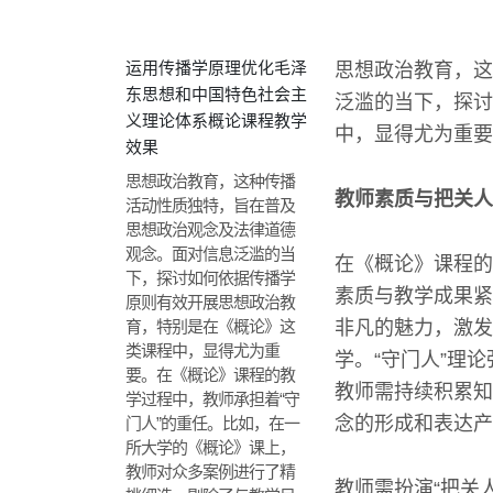
运用传播学原理优化毛泽
思想政治教育，这
东思想和中国特色社会主
泛滥的当下，探讨
义理论体系概论课程教学
中，显得尤为重要
效果
思想政治教育，这种传播
教师素质与把关人
活动性质独特，旨在普及
思想政治观念及法律道德
观念。面对信息泛滥的当
在《概论》课程的
下，探讨如何依据传播学
素质与教学成果紧
原则有效开展思想政治教
育，特别是在《概论》这
非凡的魅力，激发
类课程中，显得尤为重
学。“守门人”理
要。在《概论》课程的教
教师需持续积累知
学过程中，教师承担着“守
念的形成和表达产
门人”的重任。比如，在一
所大学的《概论》课上，
教师对众多案例进行了精
教师需扮演“把关