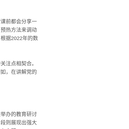
堂课前都会分享一
用预热方法来调动
据2022年的数
。
的关注点相契合。
例如，在讲解党的
校举办的教育研讨
阶段则展现出强大