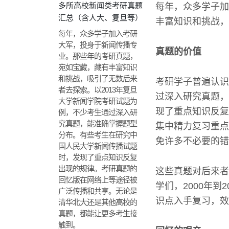
多所高校新闻类考研真题
每年，众多学子加
汇总（含人大、复旦等）
丰富知识和挑战，
每年，众多学子加入考研
大军，投身于新闻传播专
真题的价值
业。那些年的考研真题，
宛如宝藏，藏有丰富知识
和挑战，吸引了无数后来
考研学子普遍认识
者去探索。以2013年复旦
过深入研究真题，
大学新闻学院考研试题为
现了重点知识反复
例，不少考生通过深入研
究真题，能准确掌握题型
集中精力复习重点
分布。有些考生在研究中
免许多不必要的错
国人民大学新闻传播试题
时，发现了重点知识反复
出现的规律。考研真题的
这些真题对后来者
回忆版在网络上等途径被
学们，2000年
广泛传播和共享。无论是
识点入手复习，效
清华北大还是其他高校的
真题，都能让更多考生接
触到。