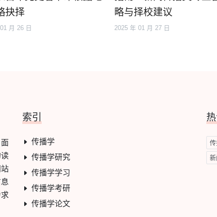
略抉择
略与择校建议
 01 月 26 日
2025 年 01 月 27 日
索引
热
传播学
，面
传
的读
传播学研究
新
网站
传播学学习
信息
传播学考研
力求
传播学论文