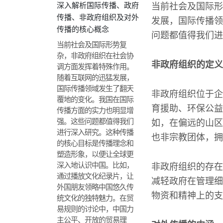
深入解析国际传播、政府
当前社会及国际形
传播、非政府组织及对外
发展，国际传播领
传播的核心概念
问题都值得我们进
当前社会及国际形势复
杂，非政府组织在社会协
非政府组织的定义
调方面发挥着特殊作用。
随着互联网的迅猛发展，
国际传播领域发生了翻天
非政府组织位于企
覆地的变化。我国在国际
育援助、环保公益
传播方面的实力也明显增
强。这些问题都值得我们
如，在偏远的山区
进行深入研究。这种传播
也非宗教团体，拥
的核心目标是传播理念和
塑造形象，以便让全球更
深入地认识中国。比如，
非政府组织的存在
通过播放文化纪录片，让
减轻政府在管理细
外国朋友领略中国悠久传
物资和精神上的支
统文化的独特魅力。在贸
易规则的讨论中，中国力
主公平、开放的贸易理