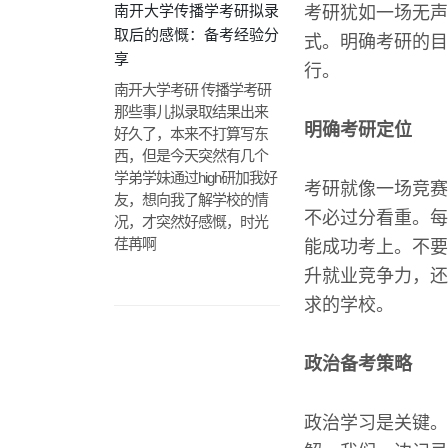
南开大学传播学考研拟录
考研犹如一场无声
取后的感慨：备考经验分
式。明确考研的目
享
行。
南开大学考研 传播学考研
那些事儿拟录取结果出来
明确考研定位
好久了，本来不打算写东
西，但是今天突然有几个
学弟学妹通过high研加我好
考研就像一场竞赛
友，想向我了解学校的情
不必过分看重。每
况，才突然好感慨，时光
荏苒啊
能成功考上。不要
升就业竞争力，还
求的学校。
政治备考策略
政治学习是关键。