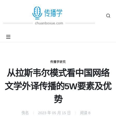
chuanboxue.com
传播学研究
从拉斯韦尔模式看中国网络
文学外译传播的5W要素及优
势
佚名
2023 年 05 月 15 日
阅读
8