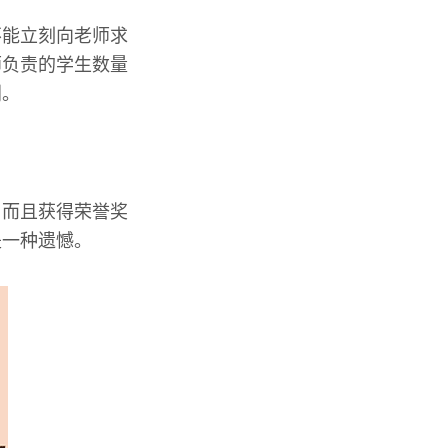
不能立刻向老师求
师负责的学生数量
利。
，而且获得荣誉奖
是一种遗憾。