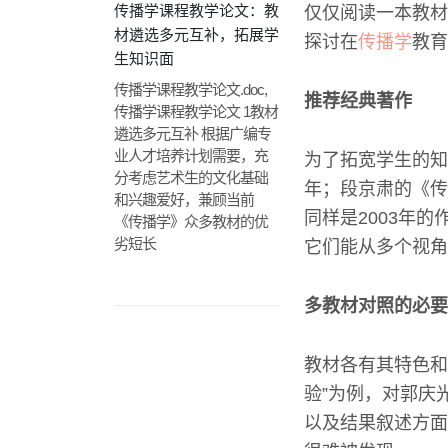
传播学课程教学论文：教
仅仅阅读一本教材
材遴选多元互补，拓展学
探讨在
传播学
教育
生知识面
传播学课程教学论文.doc,
推荐经典著作
传播学课程教学论文 1教材
遴选多元互补 根据广编专
业人才培养计划需要，充
为了拓宽学生的知
分考虑艺术生的文化基础
年；段京肃的《传
和兴趣爱好，兼顾当前
同样是2003年
《传播学》众多教材的优
劣短长
它们能从多个视角
多教材对照的必要
教材各有其特色和
验”为例，对郭庆
以及结果叙述方面