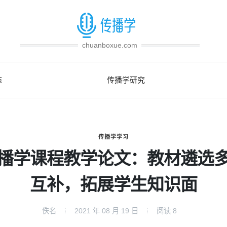
chuanboxue.com
态
传播学研究
传播学学习
播学课程教学论文：教材遴选
互补，拓展学生知识面
佚名
2021 年 08 月 19 日
阅读
8