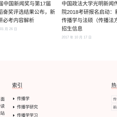
2届中国新闻奖与第17届
中国政法大学光明新闻
韬奋奖评选结果公布，新
院2018考研报名启动：
研必考内容解析
传播学与法硕（传播法
招生信息
 01 月 26 日
2017 年 10 月 17 日
索引
热
传播学
，面
传
的读
传播学研究
新
网站
传播学学习