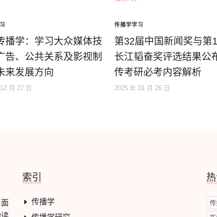
习
传播学学习
传播学：学习大众媒体技
第32届中国新闻奖与第1
广告、公共关系及影视制
长江韬奋奖评选结果公
未来发展方向
传考研必考内容解析
 12 月 27 日
2025 年 01 月 26 日
索引
热
传播学
，面
传
的读