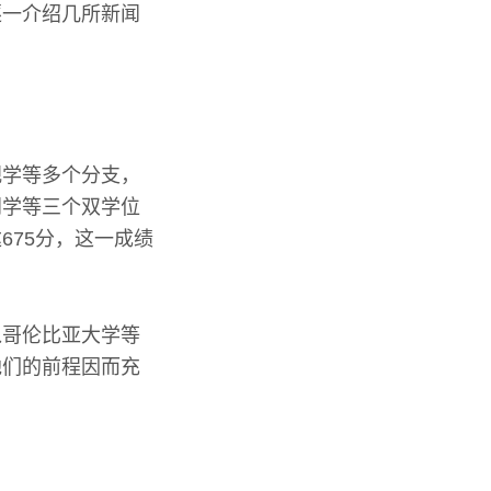
逐一介绍几所新闻
视学等多个分支，
闻学等三个双学位
675分，这一成绩
入哥伦比亚大学等
他们的前程因而充