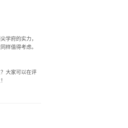
顶尖学府的实力，
校同样值得考虑。
性？大家可以在评
发！