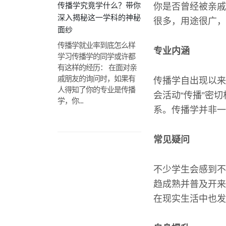
传播学究竟学什么？带你
你是否曾经被亲戚
深入揭秘这一学科的神秘
很多，用途很广，
面纱
传播学就业率到底怎么样
专业内涵
学习传播学的同学或许都
有这样的经历： 在面对亲
戚朋友的询问时，如果有
传播学自出现以来
人得知了你的专业是传播
会活动“传播”密
学，你...
系。传播学并非一
常见疑问
不少学生会感到不
趋成熟并普及开来
在现实生活中也发