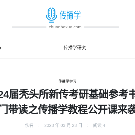
chuanboxue.com
态
传播学研究
传播学学习
024届秃头所新传考研基础参考
门带读之传播学教程公开课来
佚名
2023 年 03 月 23 日
阅读
4