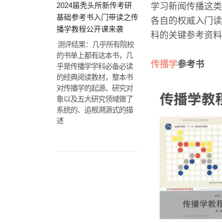
2024届秃头所新传考研
学习新闻传播这类
基础参考书入门带读之传
各自的权威入门读
播学教程公开课来袭
科的关键参考资料
️ 测评结果：几乎所有院校
的书单上都有这本书，几
传播学
参考书
乎是传播学学科必备必读
的经典阅读教材，整本书
对传播学的起源、研究对
象以及五大研究领域做了
系统的、追根溯源式的描
述