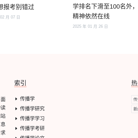
学排名下滑至100名外
想报考别错过
精神依然在线
 02 月 07 日
2025 年 01 月 26 日
索引
热
传播学
，面
传
的读
传播学研究
新
网站
传播学学习
信息
传播学考研
力求