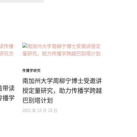
传播学研究
南加州大学周柳宁博士受邀讲
益带读
授定量研究，助力传播学跨越
传播学
巴别塔计划
2021 年 12 月 23 日