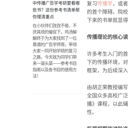
中传播广告学考研要看哪
复习
传播学
，或者
些书？这份参考书清单帮
的首个障碍。院校
你理清重点
下来的书单就显得
在小伙伴们孜孜不倦、不
厌其烦的催促下，鸡汤解
传播理论的核心读
解终于为大家找到了一位
靠谱的广告学师哥，带领
大家一同开始学硕的复习
许多考生入门的首
之路，今天就为同学们带
下的传播环境，对
来一道头菜——参考书目
指南以及各书目的使用方
框架，为后续深入
法！
由胡正荣教授编写
全国众多高校广泛
播》课程，以此辅
性。