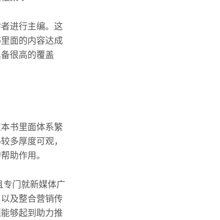
学者进行主编。这
书里面的内容达成
具备很高的覆盖
这本书里面体系繁
码较多厚度可观，
的帮助作用。
且专门就新媒体广
》以及整合营销传
题能够起到助力推