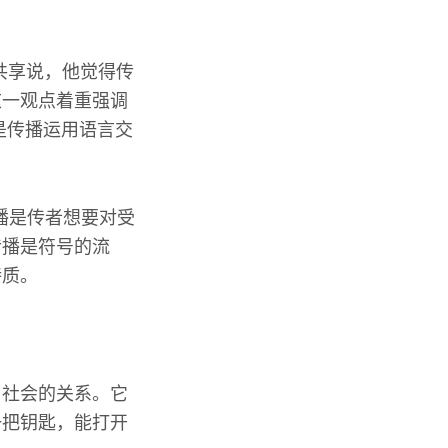
共享说，他觉得传
这一观点着重强调
的是传播运用语言交
传播是传者想要对受
传播是符号的流
特质。
、社会的关系。它
一把钥匙，能打开