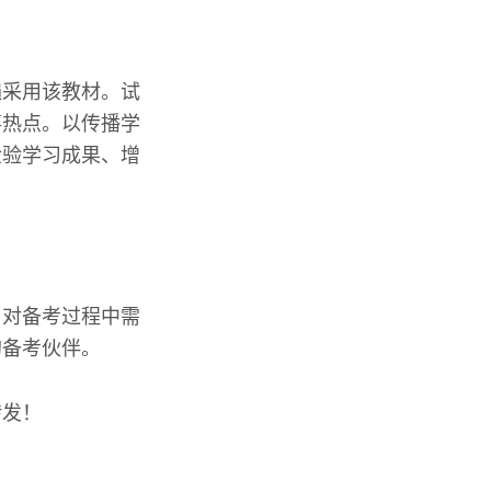
遍采用该教材。试
事热点。以传播学
检验学习成果、增
，对备考过程中需
的备考伙伴。
转发！