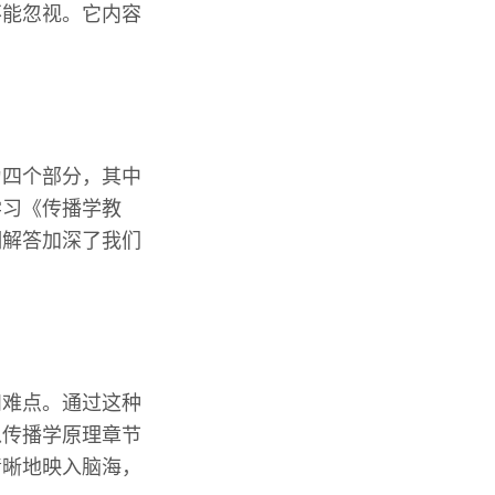
不能忽视。它内容
为四个部分，其中
学习《传播学教
细解答加深了我们
和难点。通过这种
以传播学原理章节
清晰地映入脑海，