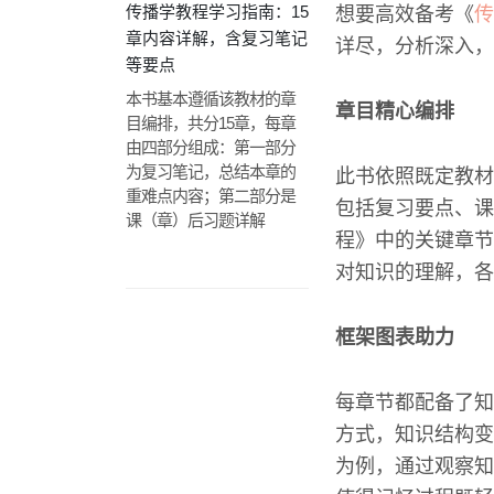
传播学教程学习指南：15
想要高效备考《
传
章内容详解，含复习笔记
详尽，分析深入，
等要点
本书基本遵循该教材的章
章目精心编排
目编排，共分15章，每章
由四部分组成：第一部分
为复习笔记，总结本章的
此书依照既定教材
重难点内容；第二部分是
包括复习要点、课
课（章）后习题详解
程》中的关键章节
对知识的理解，各
框架图表助力
每章节都配备了知
方式，知识结构变
为例，通过观察知