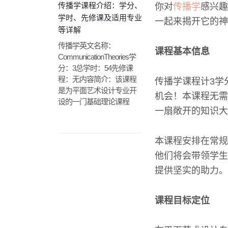
传播学课程介绍：学分、
你对
传播学
感兴趣
学时、先修课及适用专业
一起来揭开它的神
等详解
传播学英文名称：
课程基本信息
CommunicationTheories学
分：3总学时：54先修课
程：无内容简介：该课程
传播学课程计3学
是为平面艺术设计专业开
机会！本课程无需
设的一门基础理论课程
一扇敞开的知识大
本课程安排在常规
他们将会带领学生
提供坚实的助力。
课程目标定位