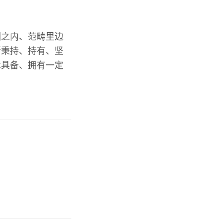
围之内、范畴里边
所秉持、持有、坚
章具备、拥有一定