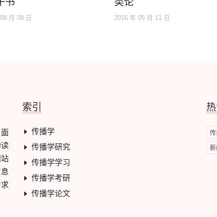
子书
类论
 08 月 08 日
2016 年 05 月 11 日
索引
热
传播学
，面
传
的读
传播学研究
新
网站
传播学学习
信息
传播学考研
力求
传播学论文