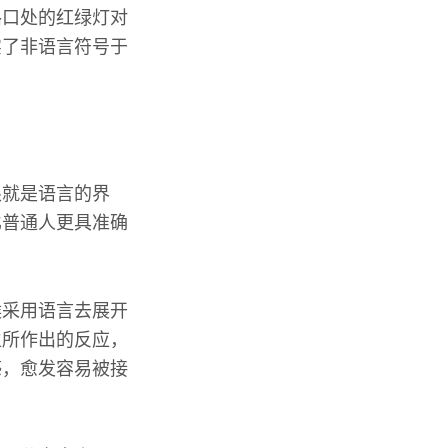
路口处的红绿灯对
实了非语言符号于
限就是语言的界
比普通人更具准确
候采用语言去展开
生所作出的反应，
感，愈发容易被接