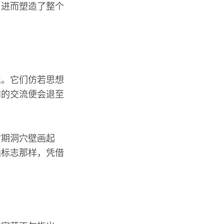
，进而塑造了整个
像。它们仿若思想
间的交流便会退至
时期洞穴壁画起
通标志那样，凭借