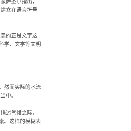
想家萨丕尔指出，
文建立在语言符号
依靠的正是文字这
了科学、文学等文明
的，然而实际的水流
通当中。
在描述气候之际，
因素。这样的模糊表