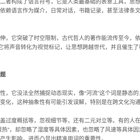
二者构成了语言符号，它是人类最基础的表意工具，思
依赖语言作为媒介，日常对话，书籍记录，甚至法律条
伸，它突破了时空限制，古代哲人的著作能流传至今，
，它将声音转化为视觉标记，让思想跨越世代，并且催生
题
性，它没法全然捕捉动态现实，像“河流”这个词是静态
变化，这种抽象性有可能引发误解，特别是在跨文化沟
盖过度概括等，忽视细节等，还有二元对立等。有的人
很热”，却忽略了湿度等具体因素，也忽略了风速等具体
产生影响，进而凸显出精准用词的重要性。